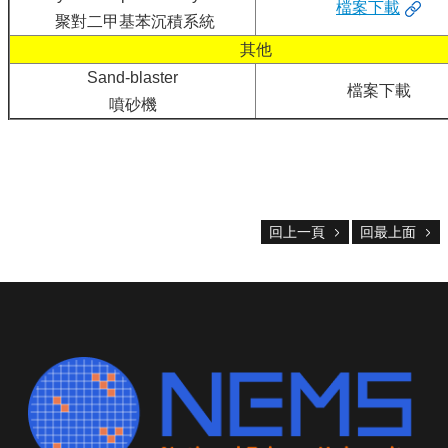
檔案下載
作
聚對二甲基苯沉積系統
服
其他
務
登
Sand-blaster
檔案下載
記
噴砂機
中
心
相
關
法
回上一頁
回最上面
規
中
心
檔
案
下
載
奈
米