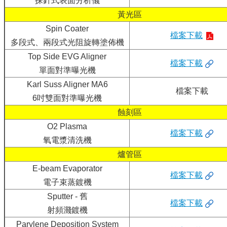
探針式表面分析儀
設
備
黃光區
Spin Coater
無
檔案下載
多段式、兩段式光阻旋轉塗佈機
塵
室
Top Side EVG Aligner
檔案下載
使
單面對準曝光機
用
Karl Suss Aligner MA6
註
檔案下載
冊
6吋雙面對準曝光機
及
蝕刻區
課
O2 Plasma
程
檔案下載
氧電漿清洗機
收
爐管區
費
E-beam Evaporator
標
檔案下載
準
電子束蒸鍍機
Sputter - 舊
委
檔案下載
託
射頻濺鍍機
操
Parylene Deposition System