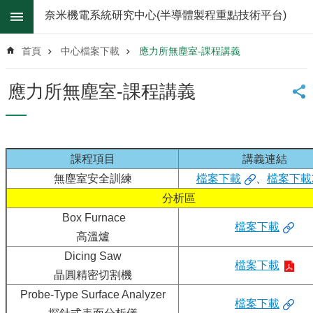
跳到主要內容區塊
奈米機電系統研究中心(半導體製程重點技術平台)
進
階
首頁
中心檔案下載
應力所無塵室-課程講義
搜
尋
應力所無塵室-課程講義
關
於
我
們
課程項目
講義連結
最
無塵室安全訓練
檔案下載
、
檔案下載
新
分析區
消
息
Box Furnace
檔案下載
高溫爐
無
Dicing Saw
塵
檔案下載
室
晶圓精密切割機
儀
Probe-Type Surface Analyzer
器
檔案下載