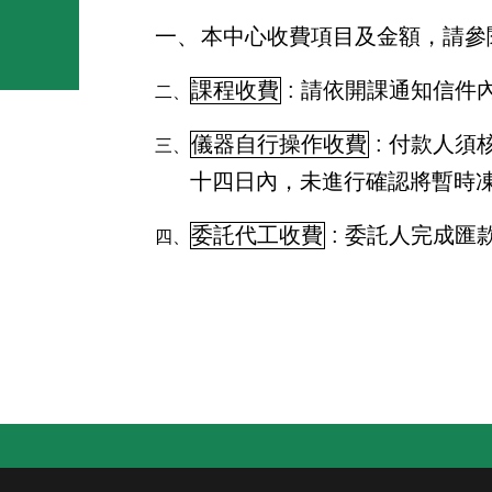
一、
本中心收費項目及金額，請參
課程收費
:
請依開課通知信件
二、
儀器自行操作收費
:
付款人須
三、
十四日內，未進行確認將暫時
委託代工收費
:
委託人完成匯
四、