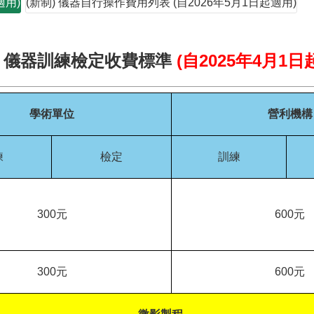
適用)
(新制) 儀器自行操作費用列表 (自2026年5月1日起適用)
)
儀器訓練檢定收費標準
(
自
2025
年
4
月
1
日
學術單位
營利機構
練
檢定
訓練
300
元
600
元
300
元
600
元