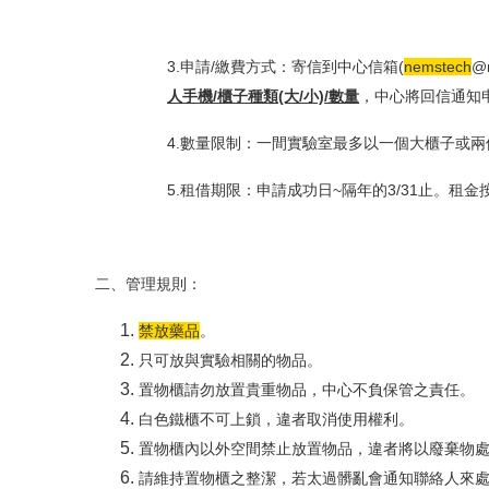
3.申請/繳費方式：寄信到中心信箱(
nemstech
@m
人手機/櫃子種類(大/小)/數量
，中心將回信通知
4.數量限制：一間實驗室最多以一個大櫃子或
5.租借期限：申請成功日~隔年的3/31止。租
二、管理規則：
禁放藥品
。
只可放與實驗相關的物品。
置物櫃請勿放置貴重物品，中心不負保管之責任。
白色鐵櫃不可上鎖，違者取消使用權利。
置物櫃內以外空間禁止放置物品，違者將以廢棄物
請維持置物櫃之整潔，若太過髒亂會通知聯絡人來