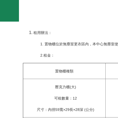
租用辦法：
1. 置物櫃位於無塵室更衣區內，本中心無塵
2.租金：
置物櫃種類
壓克力櫃(大)
可租數量：12
尺寸：內徑59寬×29長×28深 (公分)