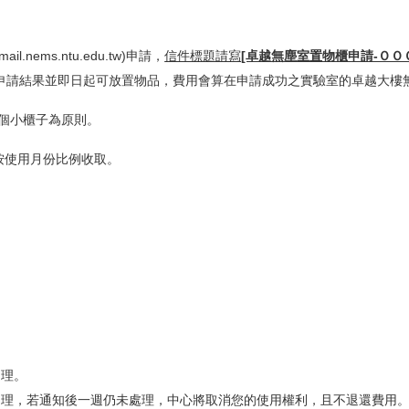
ail.nems.ntu.edu.tw)申請，
信件標題請寫
[卓越無塵室置物櫃申請-ＯＯ
申請結果並即日起可放置物品，費用會算在申請成功之實驗室的卓越大樓
兩個小櫃子為原則。
金按使用月份比例收取。
處理。
處理，若通知後一週仍未處理，中心將取消您的使用權利，且不退還費用