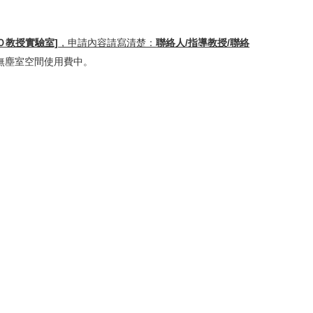
Ｏ教授實驗室]
，申請內容請寫清楚：
聯絡人/指導教授/聯絡
無塵室空間使用費中。
。