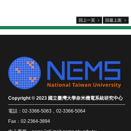
設
備
無
回上一頁
回最上面
塵
室
使
用
註
冊
及
課
程
收
費
標
Copyright © 2023 國立臺灣大學奈米機電系統研究中心
準
電話：02-3366-5063，02-3366-5064
委
Fax：02-2364-3894
託
操