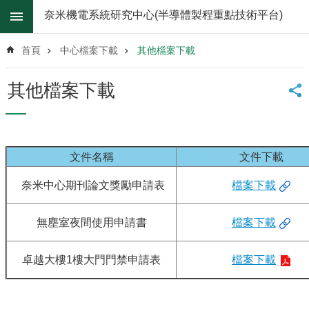
跳到主要內容區塊
奈米機電系統研究中心(半導體製程重點技術平台)
進
階
首頁
中心檔案下載
其他檔案下載
搜
尋
其他檔案下載
關
於
我
們
文件名稱
文件下載
最
奈米中心期刊論文獎勵申請表
檔案下載
新
消
息
無塵室夜間使用申請書
檔案下載
無
塵
卓越大樓1樓大門門禁申請表
檔案下載
室
儀
器