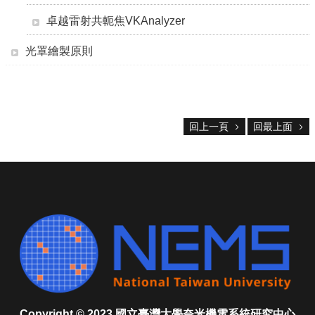
設
備
卓越雷射共軛焦VKAnalyzer
無
光罩繪製原則
塵
室
使
用
註
回上一頁
回最上面
冊
及
課
程
收
費
標
準
委
託
操
Copyright © 2023 國立臺灣大學奈米機電系統研究中心