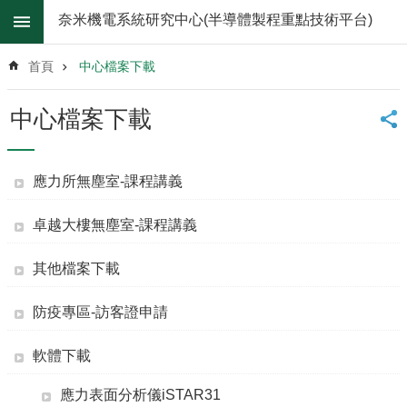
跳到主要內容區塊
奈米機電系統研究中心(半導體製程重點技術平台)
進
階
首頁
中心檔案下載
搜
尋
中心檔案下載
關
於
我
應力所無塵室-課程講義
們
卓越大樓無塵室-課程講義
最
新
消
其他檔案下載
息
防疫專區-訪客證申請
無
塵
室
軟體下載
儀
器
應力表面分析儀iSTAR31