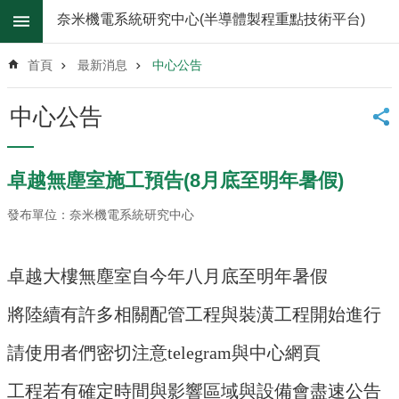
跳到主要內容區塊
奈米機電系統研究中心(半導體製程重點技術平台)
進
階
首頁
最新消息
中心公告
搜
尋
中心公告
關
於
我
卓越無塵室施工預告(8月底至明年暑假)
們
發布單位：奈米機電系統研究中心
最
新
消
卓越大樓無塵室自今年八月底至明年暑假
息
無
將陸續有許多相關配管工程與裝潢工程開始進行
塵
室
請使用者們密切注意telegram與中心網頁
儀
器
工程若有確定時間與影響區域與設備會盡速公告