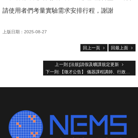
設
備
請使用者們考量實驗需求安排行程，謝謝
無
塵
上版日期：2025-08-27
室
使
用
回上一頁
回最上面
註
冊
上一則:[法規]請假及曠課規定更新
及
課
下一則:【徵才公告】 儀器課程講師、行政專任助理、工程師助理
程
收
費
標
準
委
託
操