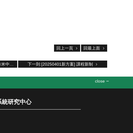
回上一頁
回最上面
上一則:2025年3月3日 日本東京大學奈米中心團隊蒞臨中心
下一則:[20250401新方案] 課程新制
close
機電系統研究中心