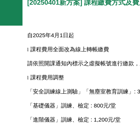
[20250401新方案] 課程繳費方式及
自
2025
年
4
月
1
日起
課程費用全面改為線上轉帳繳費
l
請依照開課通知內標示之虛擬帳號進行繳款，
課程費用調整
l
「安全訓練線上測驗」「無塵室教育訓練」
: 
「基礎儀器」訓練、檢定
: 800
元
/
堂
「進階儀器」訓練、檢定
: 1,200
元
/
堂