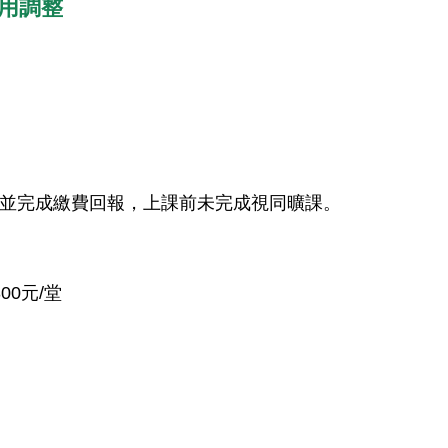
費用調整
並完成繳費回報，上課前未完成視同曠課。
300
元
/
堂