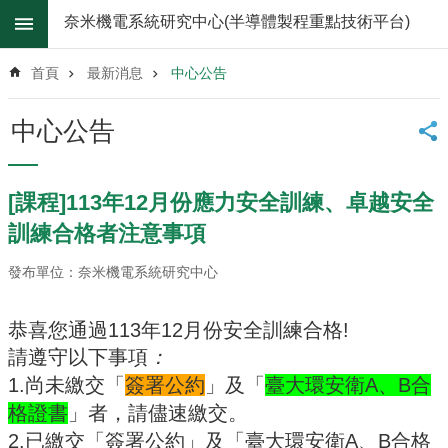
跳到主要內容區塊
奈米機電系統研究中心(半導體製程重點技術平台)
進
階
首頁
最新消息
中心公告
搜
尋
中心公告
關
於
我
[課程]113年12月份應力安全訓練、卓越安全
們
訓練合格者注意事項
最
新
發布單位：奈米機電系統研究中心
消
息
恭喜您通過
113
年
12
月份安全訓練合格
!
無
請遵守以下事項
：
塵
1.
尚未繳交「
簽署公約
」及「
臺大環安衛
A
、
B
合
室
格證書
」者，請儘速繳交。
儀
器
2.
已繳交「簽署公約」及「臺大環安衛
A
、
B
合格