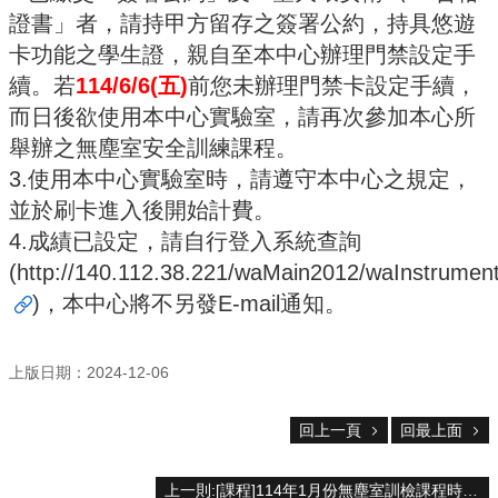
設
證書」者，請持甲方留存之簽署公約，持具悠遊
備
卡功能之學生證，親自至本中心辦理門禁設定手
無
續。若
114/6/6(
五
)
前您未辦理門禁卡設定手續，
塵
而日後欲使用本中心實驗室，請再次參加本心所
室
使
舉辦之無塵室安全訓練課程。
用
3.
使用本中心實驗室時，請遵守本中心之規定，
註
並於刷卡進入後開始計費。
冊
及
4.成績已設定，
請自行登入系統查詢
課
(
http://140.112.38.221/waMain2012/waInstrumen
程
)，本中心將不另發
E-mail
通知。
收
費
標
上版日期：2024-12-06
準
回上一頁
回最上面
委
託
操
上一則:[課程]114年1月份無塵室訓檢課程時間表(12/20 10:30開始接受報名)