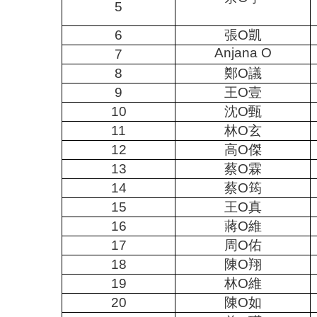
5
6
張
O
凱
Anjana O
7
8
鄭
O
議
9
王
O
壹
10
沈
O
甄
11
林
O
玄
12
高
O
傑
13
蔡
O
霖
14
蔡
O
筠
15
王
O
真
16
蔣
O
維
17
周
O
佑
18
陳
O
翔
19
林
O
維
20
陳
O
如