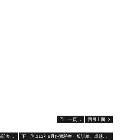
回上一頁
回最上面
上一則:[課程]10月份無塵室訓檢課程時間表(9/20 10:30開始接受報名)
下一則:113年8月份實驗室一般訓練、卓越大樓安全訓練合格名單