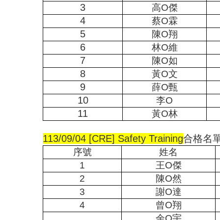
3
高
O
傑
4
蔡
O
霖
5
陳
O
翔
6
林
O
維
7
陳
O
如
8
黃
O
文
9
薛
O
甄
10
李
O
11
黃
O
林
113/09/04 [CRE] Safety Training
合格名
序號
姓名
1
王
O
傑
2
陳
O
然
3
謝
O
達
4
曾
O
翔
余
O
宇