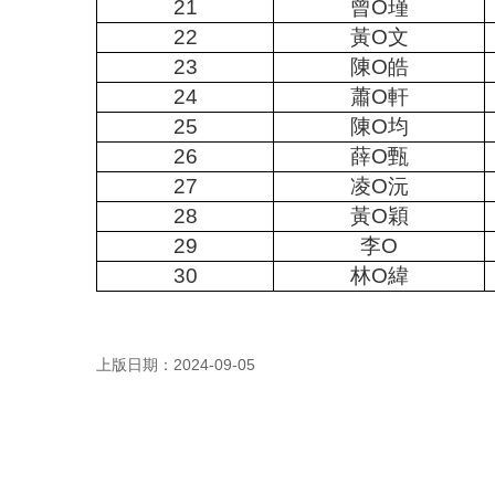
21
曾
O
瑾
22
黃
O
文
23
陳
O
皓
24
蕭
O
軒
25
陳
O
均
26
薛
O
甄
27
凌
O
沅
28
黃
O
穎
29
李
O
30
林
O
緯
上版日期：2024-09-05