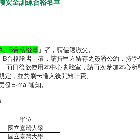
大樓安全訓練合格名單
A
、
B
合格證書
」者，請儘速繳交。
、
B
合格證書」者，請持甲方留存之簽署公約，持學
續，而日後欲使用本中心實驗室，請再次參加本心所
規定，並於刷卡進入後開始計費。
另發
E-mail
通知。
單
單位
國立臺灣大學
國立臺灣大學