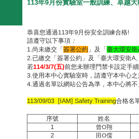
113年9月份實驗室一般訓練、卓越
恭喜您通過
113
年
9
月份安全訓練合格
!
請遵守以下事項
：
1.
尚未繳交「
簽署公約
」及「
臺大環安衛
2.
已繳交「簽署公約」及「臺大環安衛
A
若
114/3/7(
五
)
前您未辦理門禁卡設定手
3.
使用本中心實驗室時，請遵守本中心之
4.
通過名單以網站公告為準，本中心將不
113/09/03 [IAM] Safety Training
合格名
序號
姓名
1
曾
O
翔
2
田
O
儒