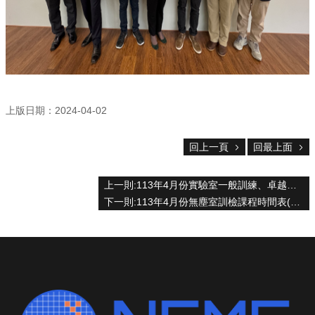
科
技
學
程
中
心
帳
上版日期：2024-04-02
號
申
回上一頁
回最上面
請/
登
入
上一則:113年4月份實驗室一般訓練、卓越大樓安全訓練合格名單
(特
下一則:113年4月份無塵室訓檢課程時間表(3/20 10:30開始接受報名)
定
網
域
內)
論
文
競