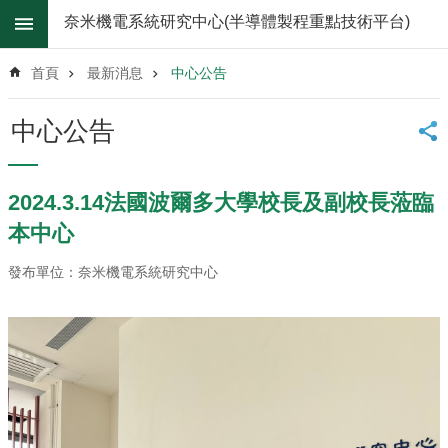
跳到主要內容區塊
奈米機電系統研究中心(半導體製程重點技術平台)
進
階
首頁
最新消息
中心公告
搜
尋
中心公告
關
於
我
2024.3.14法國波爾多大學校長及副校長蒞臨
們
本中心
最
新
發布單位：奈米機電系統研究中心
消
息
無
塵
室
儀
器