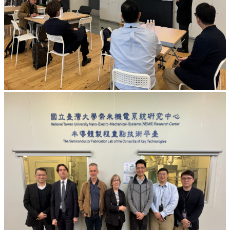
作
服
務
登
記
中
心
相
關
法
規
中
心
檔
案
下
載
奈
米